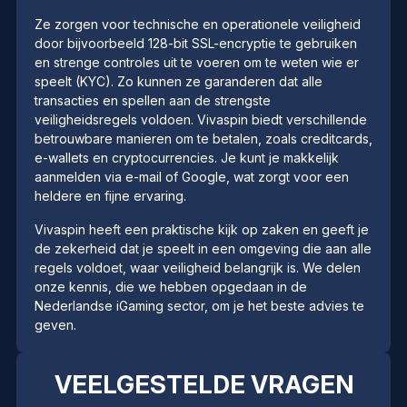
Ze zorgen voor technische en operationele veiligheid
door bijvoorbeeld 128-bit SSL-encryptie te gebruiken
en strenge controles uit te voeren om te weten wie er
speelt (KYC). Zo kunnen ze garanderen dat alle
transacties en spellen aan de strengste
veiligheidsregels voldoen. Vivaspin biedt verschillende
betrouwbare manieren om te betalen, zoals creditcards,
e-wallets en cryptocurrencies. Je kunt je makkelijk
aanmelden via e-mail of Google, wat zorgt voor een
heldere en fijne ervaring.
Vivaspin heeft een praktische kijk op zaken en geeft je
de zekerheid dat je speelt in een omgeving die aan alle
regels voldoet, waar veiligheid belangrijk is. We delen
onze kennis, die we hebben opgedaan in de
Nederlandse iGaming sector, om je het beste advies te
geven.
VEELGESTELDE VRAGEN