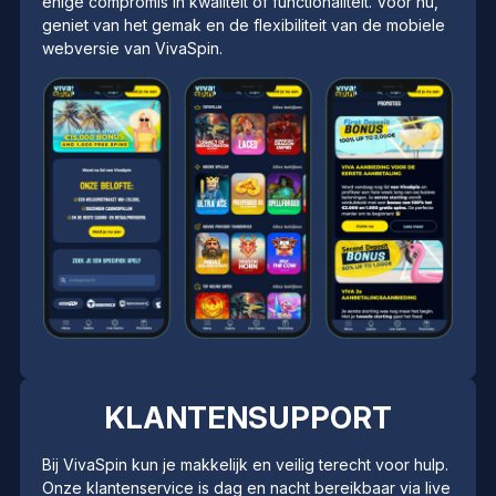
enige compromis in kwaliteit of functionaliteit. Voor nu,
geniet van het gemak en de flexibiliteit van de mobiele
webversie van VivaSpin.
KLANTENSUPPORT
Bij VivaSpin kun je makkelijk en veilig terecht voor hulp.
Onze klantenservice is dag en nacht bereikbaar via live