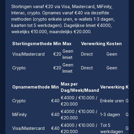
Stortingen vanaf €20 via Visa, Mastercard, MiFinity,
Interac, crypto. Opnames vanaf €40 via dezelfde
methoden (crypto enkele uren, e-wallets 1-3 dagen,
kaarten tot 5 werkdagen). Dagelijkse limiet €4000,
wekelijks €10.000, maandelijks €20.000.
Stortingsmethode
Min
Max
Verwerking
Kosten
Geen
Visa/Mastercard
€20
Direct
Geen
limiet
Geen
Crypto
€20
Direct
Geen
limiet
Max per
Opnamemethode
Min
Verwerking
Kos
Dag/Week/Maand
€4000 / €10.000 /
Crypto
€40
Enkele uren
Gee
€20.000
€4000 / €10.000 /
MiFinity
€40
1-3 dagen
Gee
€20.000
€4000 / €10.000 /
Tot 5
Visa/Mastercard
€40
Gee
€20.000
werkdagen