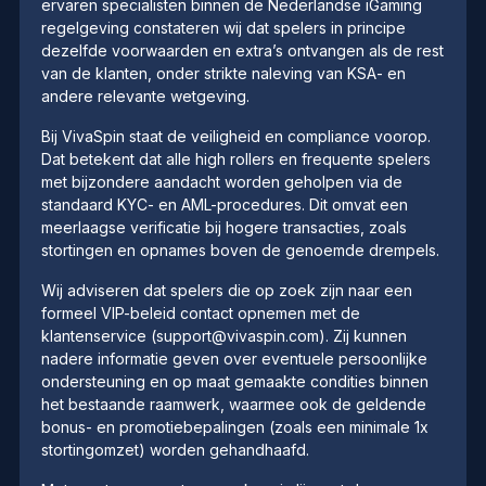
ervaren specialisten binnen de Nederlandse iGaming
regelgeving constateren wij dat spelers in principe
dezelfde voorwaarden en extra’s ontvangen als de rest
van de klanten, onder strikte naleving van KSA- en
andere relevante wetgeving.
Bij VivaSpin staat de veiligheid en compliance voorop.
Dat betekent dat alle high rollers en frequente spelers
met bijzondere aandacht worden geholpen via de
standaard KYC- en AML-procedures. Dit omvat een
meerlaagse verificatie bij hogere transacties, zoals
stortingen en opnames boven de genoemde drempels.
Wij adviseren dat spelers die op zoek zijn naar een
formeel VIP-beleid contact opnemen met de
klantenservice (
support@vivaspin.com
). Zij kunnen
nadere informatie geven over eventuele persoonlijke
ondersteuning en op maat gemaakte condities binnen
het bestaande raamwerk, waarmee ook de geldende
bonus- en promotiebepalingen (zoals een minimale 1x
stortingomzet) worden gehandhaafd.