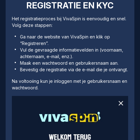
REGISTRATIE EN KYC
Het registratieproces bij VivaSpin is eenvoudig en snel.
Volg deze stappen:
Ga naar de website van VivaSpin en klik op
“Registreren”.
Vul de gevraagde informatievelden in (voornaam,
achternaam, e-mail, enz.).
Maak een wachtwoord en gebruikersnaam aan.
Bevestig de registratie via de e-mail die je ontvangt.
Na voltooiing kun je inloggen met je gebruikersnaam en
wachtwoord.