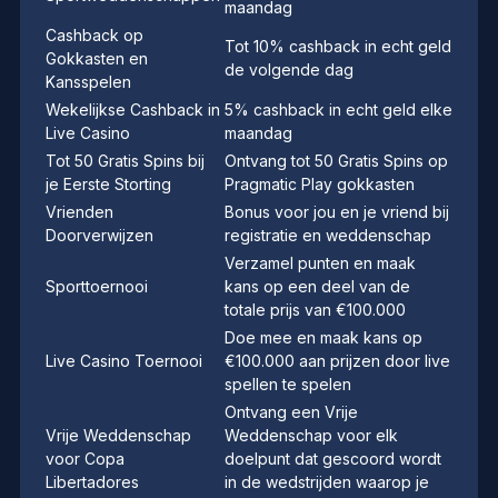
maandag
Cashback op
Tot 10% cashback in echt geld
Gokkasten en
de volgende dag
Kansspelen
Wekelijkse Cashback in
5% cashback in echt geld elke
Live Casino
maandag
Tot 50 Gratis Spins bij
Ontvang tot 50 Gratis Spins op
je Eerste Storting
Pragmatic Play gokkasten
Vrienden
Bonus voor jou en je vriend bij
Doorverwijzen
registratie en weddenschap
Verzamel punten en maak
Sporttoernooi
kans op een deel van de
totale prijs van €100.000
Doe mee en maak kans op
Live Casino Toernooi
€100.000 aan prijzen door live
spellen te spelen
Ontvang een Vrije
Vrije Weddenschap
Weddenschap voor elk
voor Copa
doelpunt dat gescoord wordt
Libertadores
in de wedstrijden waarop je