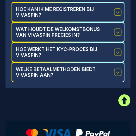
HOE KAN IK ME REGISTREREN BIJ
VIVASPIN?
WAT HOUDT DE WELKOMSTBONUS
VAN VIVASPIN PRECIES IN?
HOE WERKT HET KYC-PROCES BIJ
VIVASPIN?
WELKE BETAALMETHODEN BIEDT
VIVASPIN AAN?